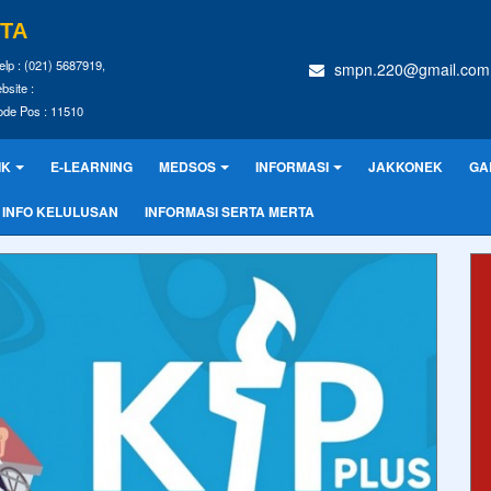
RTA
elp : (021) 5687919,
smpn.220@gmail.com
bsite :
ode Pos : 11510
IK
E-LEARNING
MEDSOS
INFORMASI
JAKKONEK
GA
INFO KELULUSAN
INFORMASI SERTA MERTA