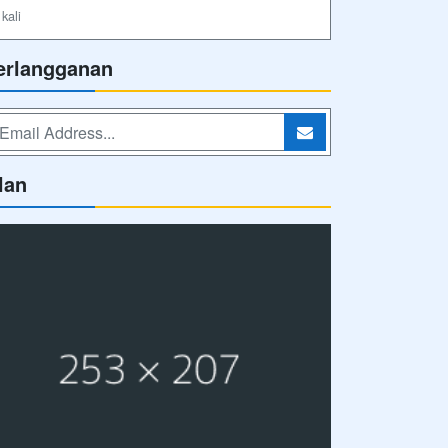
kali
erlangganan
lan