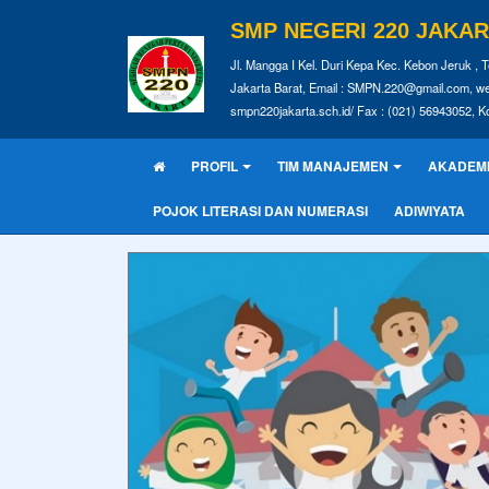
SMP NEGERI 220 JAKA
Jl. Mangga I Kel. Duri Kepa Kec. Kebon Jeruk , T
Jakarta Barat, Email : SMPN.220@gmail.com, we
smpn220jakarta.sch.id/ Fax : (021) 56943052, K
PROFIL
TIM MANAJEMEN
AKADEM
POJOK LITERASI DAN NUMERASI
ADIWIYATA