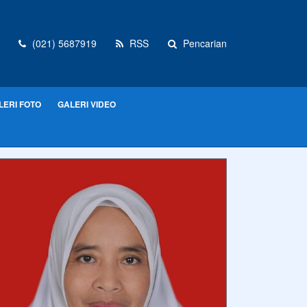
(021) 5687919
RSS
Pencarian
LERI FOTO
GALERI VIDEO