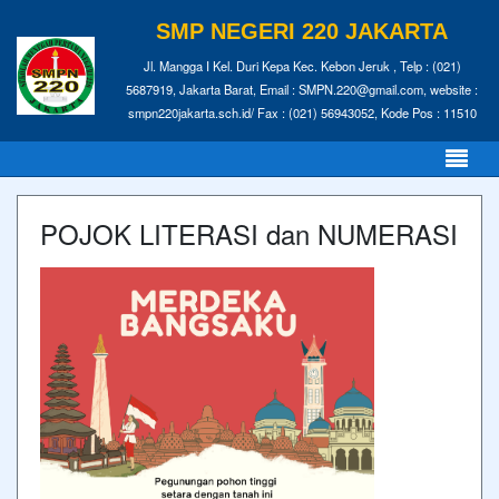
SMP NEGERI 220 JAKARTA
Jl. Mangga I Kel. Duri Kepa Kec. Kebon Jeruk , Telp : (021)
5687919, Jakarta Barat, Email : SMPN.220@gmail.com, website :
smpn220jakarta.sch.id/ Fax : (021) 56943052, Kode Pos : 11510
POJOK LITERASI dan NUMERASI