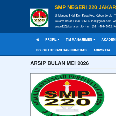
SMP NEGERI 220 JAKA
Jl. Mangga I Kel. Duri Kepa Kec. Kebon Jeruk , T
Jakarta Barat, Email : SMPN.220@gmail.com, we
smpn220jakarta.sch.id/ Fax : (021) 56943052, K
PROFIL
TIM MANAJEMEN
AKADEM
POJOK LITERASI DAN NUMERASI
ADIWIYATA
ARSIP BULAN MEI 2026