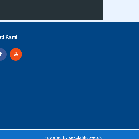
uti Kami
Powered by
sekolahku.web.id