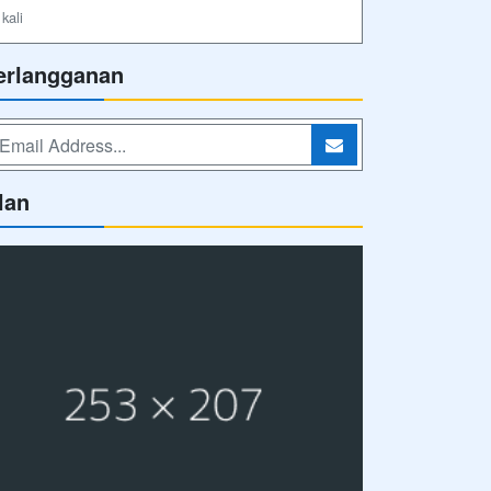
kali
erlangganan
lan