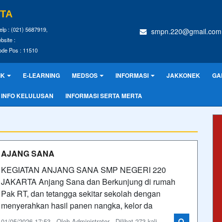
RTA
elp : (021) 5687919,
smpn.220@gmail.com
bsite :
ode Pos : 11510
IK
E-LEARNING
MEDSOS
INFORMASI
JAKKONEK
GA
INFO KELULUSAN
INFORMASI SERTA MERTA
AJANG SANA
KEGIATAN ANJANG SANA SMP NEGERI 220
JAKARTA Anjang Sana dan Berkunjung di rumah
Pak RT, dan tetangga sekitar sekolah dengan
menyerahkan hasil panen nangka, kelor da
01/05/2026 17:53 - Oleh Administrator - Dilihat 273 kali