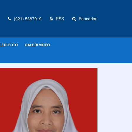
(021) 5687919
RSS
Pencarian
LERI FOTO
GALERI VIDEO