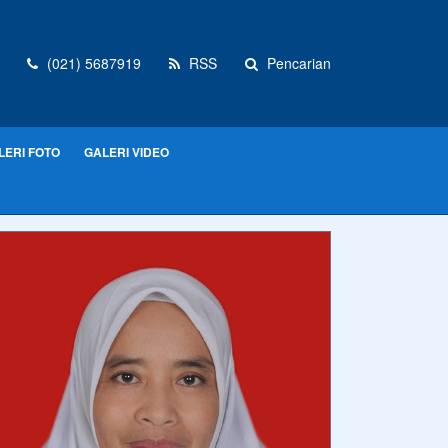
(021) 5687919
RSS
Pencarian
LERI FOTO
GALERI VIDEO