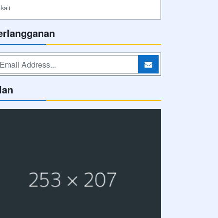
kali
erlangganan
lan