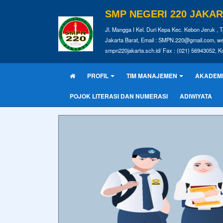
SMP NEGERI 220 JAKA
Jl. Mangga I Kel. Duri Kepa Kec. Kebon Jeruk , T
Jakarta Barat, Email : SMPN.220@gmail.com, we
smpn220jakarta.sch.id/ Fax : (021) 56943052, K
PROFIL
TIM MANAJEMEN
AKADEM
POJOK LITERASI DAN NUMERASI
ADIWIYATA