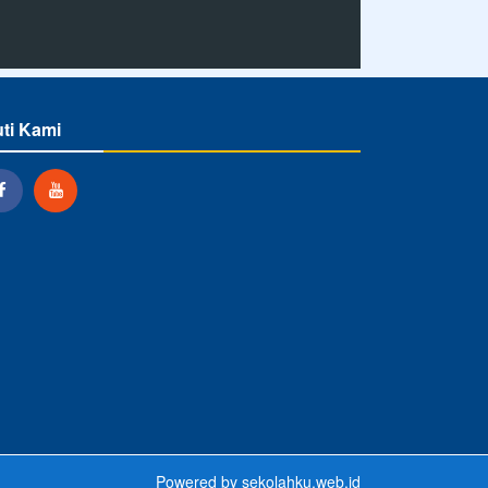
uti Kami
Powered by
sekolahku.web.id