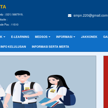
RTA
elp : (021) 5687919,
smpn.220@gmail.com
bsite :
ode Pos : 11510
IK
E-LEARNING
MEDSOS
INFORMASI
JAKKONEK
GA
INFO KELULUSAN
INFORMASI SERTA MERTA