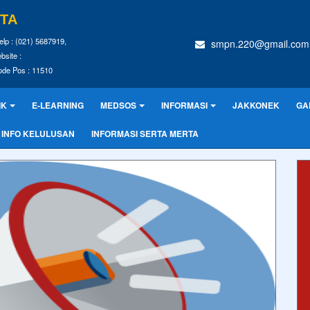
RTA
elp : (021) 5687919,
smpn.220@gmail.com
bsite :
ode Pos : 11510
IK
E-LEARNING
MEDSOS
INFORMASI
JAKKONEK
GA
INFO KELULUSAN
INFORMASI SERTA MERTA