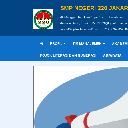
SMP NEGERI 220 JAKA
Jl. Mangga I Kel. Duri Kepa Kec. Kebon Jeruk , T
Jakarta Barat, Email : SMPN.220@gmail.com, we
smpn220jakarta.sch.id/ Fax : (021) 56943052, K
PROFIL
TIM MANAJEMEN
AKADEM
POJOK LITERASI DAN NUMERASI
ADIWIYATA