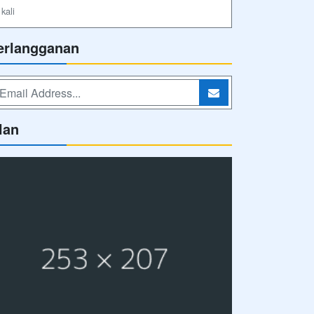
kali
erlangganan
lan