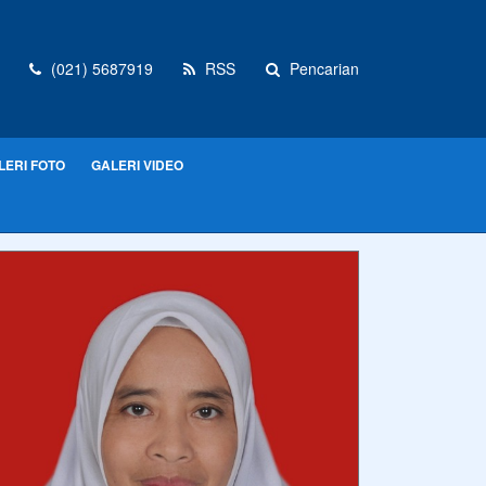
(021) 5687919
RSS
Pencarian
LERI FOTO
GALERI VIDEO