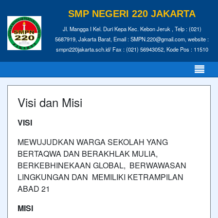
SMP NEGERI 220 JAKARTA
Jl. Mangga I Kel. Duri Kepa Kec. Kebon Jeruk , Telp : (021)
5687919, Jakarta Barat, Email : SMPN.220@gmail.com, website :
smpn220jakarta.sch.id/ Fax : (021) 56943052, Kode Pos : 11510
Visi dan Misi
VISI
MEWUJUDKAN WARGA SEKOLAH YANG
BERTAQWA DAN BERAKHLAK MULIA,
BERKEBHINEKAAN GLOBAL, BERWAWASAN
LINGKUNGAN DAN MEMILIKI KETRAMPILAN
ABAD 21
MISI